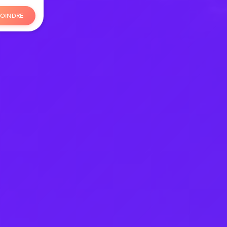
O
I
N
D
R
E