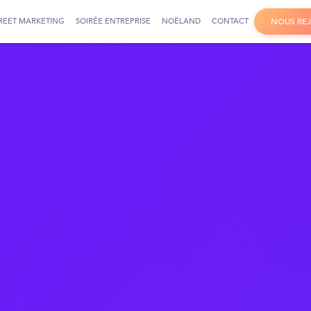
REET MARKETING
SOIRÉE ENTREPRISE
NOËLAND
CONTACT
N
O
U
S
R
E
J