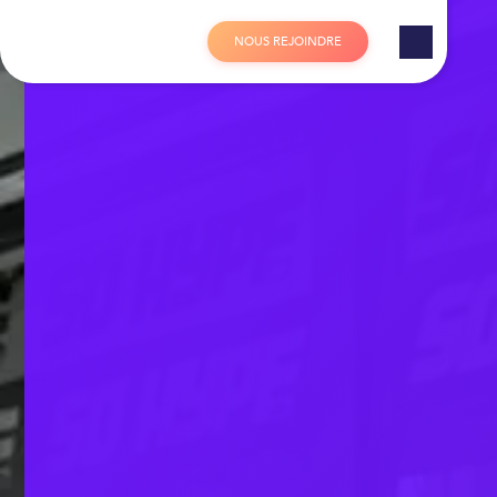
Panneau de gestion des cookies
N
O
U
S
R
E
J
O
I
N
D
R
E