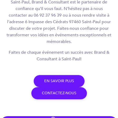
Saint-Paul, Brand & Consultant est le partenaire de
confiance qu’il vous faut. N’hésitez pas à nous
contacter au 06 92 37 96 39 ou à nous rendre visite à
l’adresse 6 Impasse des Cédrats 97460 Saint-Paul pour
discuter de votre projet. Faites-nous confiance pour
transformer vos idées en événements exceptionnels et
mémorables.
Faites de chaque événement un succès avec Brand &
Consultant à Saint-Paul!
E
N
S
A
V
O
I
R
P
L
U
S
C
O
N
T
A
C
T
E
Z
-
N
O
U
S