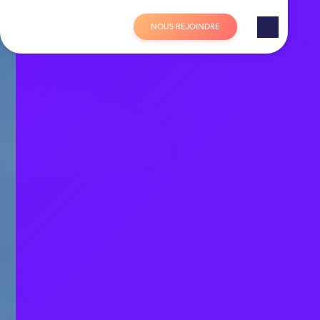
Panneau de gestion des cookies
N
O
U
S
R
E
J
O
I
N
D
R
E