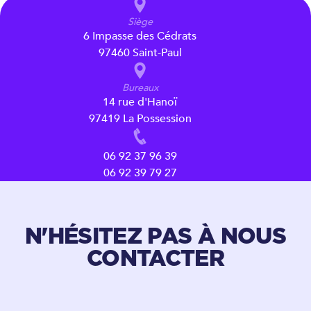
Siège
6 Impasse des Cédrats
97460 Saint-Paul
Bureaux
14 rue d'Hanoï
97419 La Possession
06 92 37 96 39
06 92 39 79 27
N'HÉSITEZ PAS À NOUS
CONTACTER