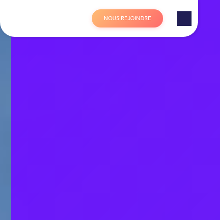
Panneau de gestion des cookies
N
O
U
S
R
E
J
O
I
N
D
R
E