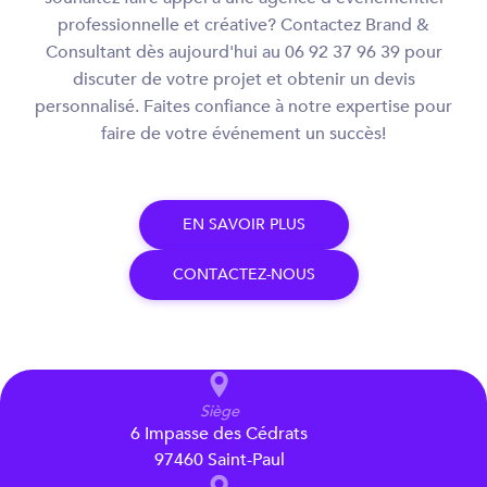
professionnelle et créative? Contactez Brand &
Consultant dès aujourd'hui au 06 92 37 96 39 pour
discuter de votre projet et obtenir un devis
personnalisé. Faites confiance à notre expertise pour
faire de votre événement un succès!
E
N
S
A
V
O
I
R
P
L
U
S
C
O
N
T
A
C
T
E
Z
-
N
O
U
S
Siège
6 Impasse des Cédrats
97460 Saint-Paul