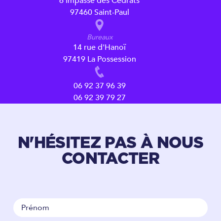
6 Impasse des Cédrats
97460 Saint-Paul
Bureaux
14 rue d'Hanoï
97419 La Possession
06 92 37 96 39
06 92 39 79 27
N'HÉSITEZ PAS À NOUS
CONTACTER