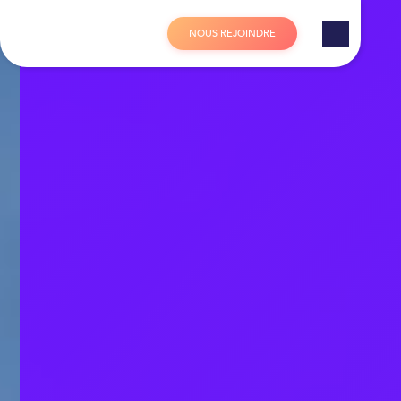
Panneau de gestion des cookies
N
O
U
S
R
E
J
O
I
N
D
R
E