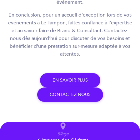
événement.
En conclusion, pour un accueil d'exception lors de vos
événements à Le Tampon, faites confiance à l'expertise
et au savoir-faire de Brand & Consultant. Contactez-
nous dès aujourd'hui pour discuter de vos besoins et
bénéficier d'une prestation sur-mesure adaptée à vos
attentes.
E
N
S
A
V
O
I
R
P
L
U
S
C
O
N
T
A
C
T
E
Z
-
N
O
U
S
Siège