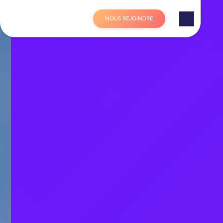
Panneau de gestion des cookies
N
O
U
S
R
E
J
O
I
N
D
R
E