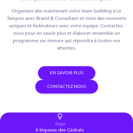
Organisez dès maintenant votre team building à Le
Tampon avec Brand & Consultant et vivez des moments
uniques et fédérateurs avec votre équipe. Contactez-
nous pour en savoir plus et élaborer ensemble un
programme sur mesure qui répondra à toutes vos
attentes.
E
N
S
A
V
O
I
R
P
L
U
S
C
O
N
T
A
C
T
E
Z
-
N
O
U
S
Siège
6 Impasse des Cédrats