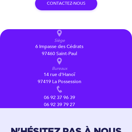
C
O
N
T
A
C
T
E
Z
-
N
O
U
S
Siège
6 Impasse des Cédrats
97460 Saint-Paul
Bureaux
14 rue d'Hanoï
97419 La Possession
06 92 37 96 39
06 92 39 79 27
N'HÉSITEZ PAS À NOUS