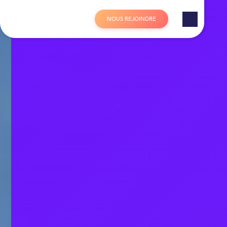
Panneau de gestion des cookies
N
O
U
S
R
E
J
O
I
N
D
R
E