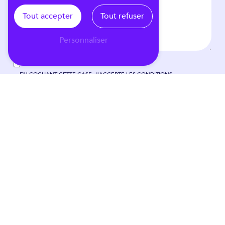
Tout accepter
Tout refuser
Personnaliser
EN COCHANT CETTE CASE, J'ACCEPTE LES CONDITIONS
PARTICULIÈRES CI-DESSOUS **
VOUS N'ÊTES PAS UN ROBOT, VEUILLEZ RÉPONDRE À CETTE
QUESTION : COMBIEN FONT DIX PLUS TROIS ?
E
N
V
O
Y
E
R