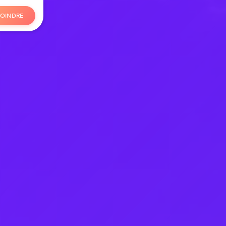
O
I
N
D
R
E