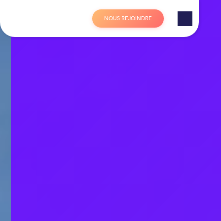
Panneau de gestion des cookies
N
O
U
S
R
E
J
O
I
N
D
R
E