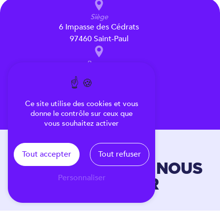
Siège
6 Impasse des Cédrats
97460 Saint-Paul
Bureaux
14 rue d'Hanoï
97419 La Possession
Ce site utilise des cookies et vous
06 92 37 96 39
donne le contrôle sur ceux que
06 92 39 79 27
vous souhaitez activer
Tout accepter
Tout refuser
N'HÉSITEZ PAS À NOUS
Personnaliser
CONTACTER