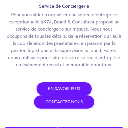
Service de Conciergerie
Pour vous aider à organiser une soirée d'entreprise
exceptionnelle à 974, Brand & Consultant propose un
service de conciergerie sur mesure. Nous nous
occupons de tous les détails, de la réservation du lieu à
la coordination des prestataires, en passant par la
gestion logistique et la supervision le jour J. Faites-
nous confiance pour faire de votre soirée d'entreprise
un événement réussi et mémorable pour tous.
E
N
S
A
V
O
I
R
P
L
U
S
C
O
N
T
A
C
T
E
Z
-
N
O
U
S