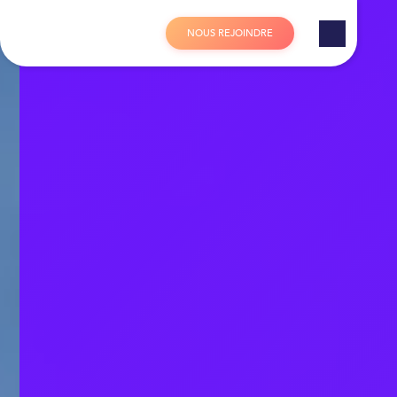
Panneau de gestion des cookies
N
O
U
S
R
E
J
O
I
N
D
R
E