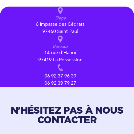
Siège
6 Impasse des Cédrats
97460 Saint-Paul
Bureaux
14 rue d'Hanoï
97419 La Possession
06 92 37 96 39
06 92 39 79 27
N'HÉSITEZ PAS À NOUS
CONTACTER