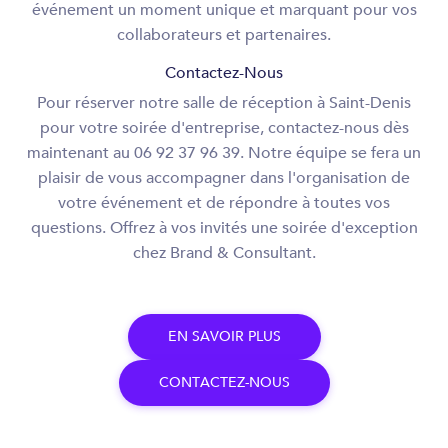
événement un moment unique et marquant pour vos
collaborateurs et partenaires.
Contactez-Nous
Pour réserver notre salle de réception à Saint-Denis
pour votre soirée d'entreprise, contactez-nous dès
maintenant au 06 92 37 96 39. Notre équipe se fera un
plaisir de vous accompagner dans l'organisation de
votre événement et de répondre à toutes vos
questions. Offrez à vos invités une soirée d'exception
chez Brand & Consultant.
E
N
S
A
V
O
I
R
P
L
U
S
C
O
N
T
A
C
T
E
Z
-
N
O
U
S