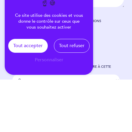
Ce site utilise des cookies et vous
donne le contrôle sur ceux que
EN COCHANT CETTE CASE, J'ACCEPTE LES CONDITIONS
PARTICULIÈRES CI-DESSOUS **
vous souhaitez activer
Tout accepter
Tout refuser
Personnaliser
VOUS N'ÊTES PAS UN ROBOT, VEUILLEZ RÉPONDRE À CETTE
QUESTION : COMBIEN FONT QUATRE PLUS SIX ?
E
N
V
O
Y
E
R
** Les données personnelles communiquées sont nécessaires aux fins de vous
contacter et sont enregistrées dans un fichier informatisé. Elles sont destinées à Brand
& Consultant et ses sous-traitants dans le seul but de répondre à votre message. Les
données collectées seront communiquées aux seuls destinataires suivants: Brand &