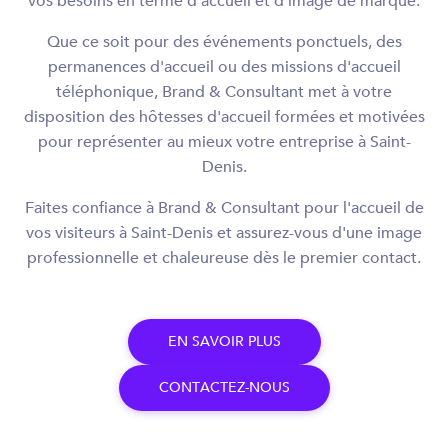
vos besoins en terme d'accueil et d'image de marque.
Que ce soit pour des événements ponctuels, des
permanences d'accueil ou des missions d'accueil
téléphonique, Brand & Consultant met à votre
disposition des hôtesses d'accueil formées et motivées
pour représenter au mieux votre entreprise à Saint-
Denis.
Faites confiance à Brand & Consultant pour l'accueil de
vos visiteurs à Saint-Denis et assurez-vous d'une image
professionnelle et chaleureuse dès le premier contact.
E
N
S
A
V
O
I
R
P
L
U
S
C
O
N
T
A
C
T
E
Z
-
N
O
U
S