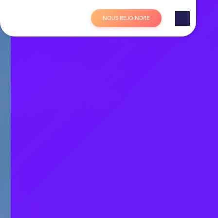
Panneau de gestion des cookies
N
O
U
S
R
E
J
O
I
N
D
R
E