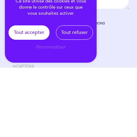
Ce site utilise des cookies et vous
donne le contrôle sur ceux que
vous souhaitez activer
EN COCHANT CETTE CASE, J'ACCEPTE LES CONDITIONS
PARTICULIÈRES CI-DESSOUS **
Tout accepter
Tout refuser
Personnaliser
VOUS N'ÊTES PAS UN ROBOT, VEUILLEZ RÉPONDRE À CETTE
QUESTION : COMBIEN FONT NEUF PLUS SEPT ?
E
N
V
O
Y
E
R
** Les données personnelles communiquées sont nécessaires aux fins de vous
contacter et sont enregistrées dans un fichier informatisé. Elles sont destinées à Brand
& Consultant et ses sous-traitants dans le seul but de répondre à votre message. Les