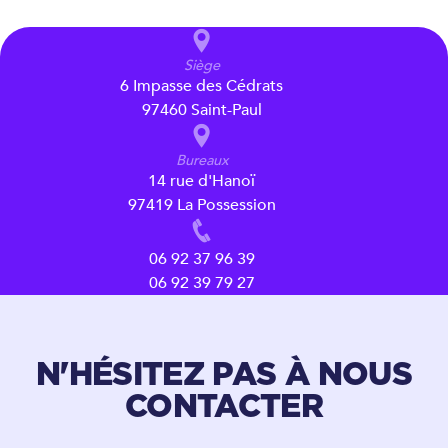
Siège
6 Impasse des Cédrats
97460 Saint-Paul
Bureaux
14 rue d'Hanoï
97419 La Possession
06 92 37 96 39
06 92 39 79 27
N'HÉSITEZ PAS À NOUS
CONTACTER