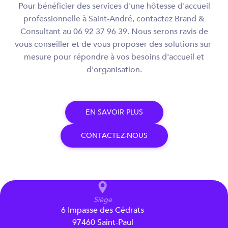
Pour bénéficier des services d'une hôtesse d'accueil
professionnelle à Saint-André, contactez Brand &
Consultant au 06 92 37 96 39. Nous serons ravis de
vous conseiller et de vous proposer des solutions sur-
mesure pour répondre à vos besoins d'accueil et
d'organisation.
E
N
S
A
V
O
I
R
P
L
U
S
C
O
N
T
A
C
T
E
Z
-
N
O
U
S
Siège
6 Impasse des Cédrats
97460 Saint-Paul