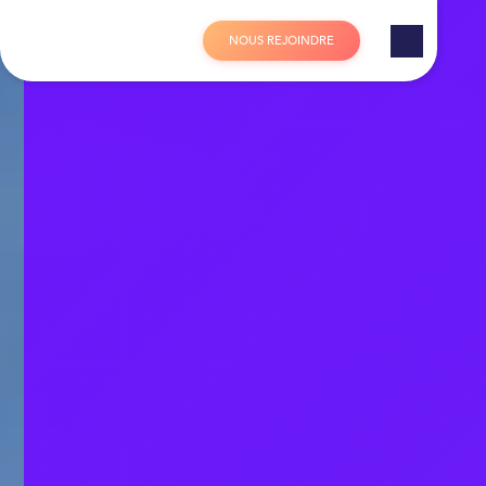
Panneau de gestion des cookies
N
O
U
S
R
E
J
O
I
N
D
R
E