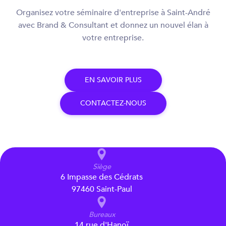
Organisez votre séminaire d'entreprise à Saint-André
avec Brand & Consultant et donnez un nouvel élan à
votre entreprise.
E
N
S
A
V
O
I
R
P
L
U
S
C
O
N
T
A
C
T
E
Z
-
N
O
U
S
Siège
6 Impasse des Cédrats
97460 Saint-Paul
Bureaux
14 rue d'Hanoï