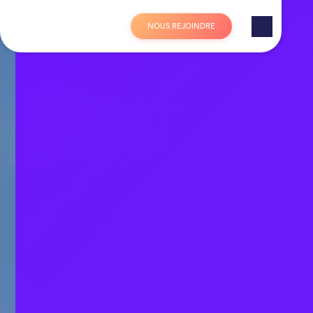
Panneau de gestion des cookies
N
O
U
S
R
E
J
O
I
N
D
R
E