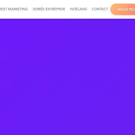
REET MARKETING
SOIRÉE ENTREPRISE
NOËLAND
CONTACT
N
O
U
S
R
E
J