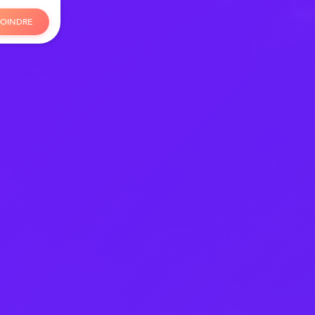
O
I
N
D
R
E