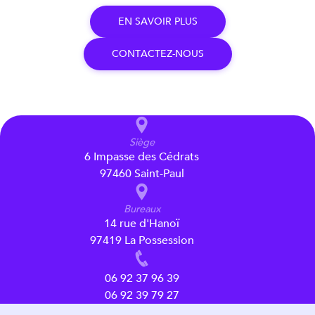
E
N
S
A
V
O
I
R
P
L
U
S
C
O
N
T
A
C
T
E
Z
-
N
O
U
S
Siège
6 Impasse des Cédrats
97460 Saint-Paul
Bureaux
14 rue d'Hanoï
97419 La Possession
06 92 37 96 39
06 92 39 79 27