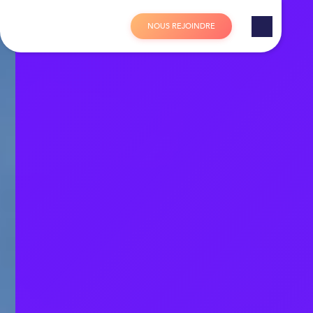
Panneau de gestion des cookies
N
O
U
S
R
E
J
O
I
N
D
R
E