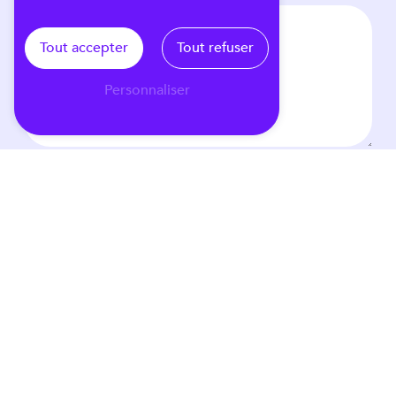
Tout accepter
Tout refuser
Personnaliser
EN COCHANT CETTE CASE, J'ACCEPTE LES CONDITIONS
PARTICULIÈRES CI-DESSOUS **
VOUS N'ÊTES PAS UN ROBOT, VEUILLEZ RÉPONDRE À CETTE
QUESTION : COMBIEN FONT SEPT PLUS SEPT ?