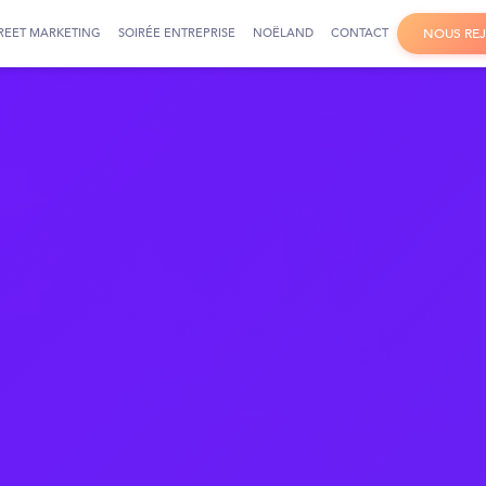
REET MARKETING
SOIRÉE ENTREPRISE
NOËLAND
CONTACT
N
O
U
S
R
E
J