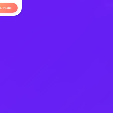
O
I
N
D
R
E