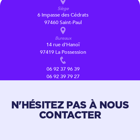
Siège
6 Impasse des Cédrats
97460 Saint-Paul
Bureaux
14 rue d'Hanoï
97419 La Possession
06 92 37 96 39
06 92 39 79 27
N'HÉSITEZ PAS À NOUS
CONTACTER