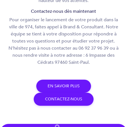
hauteur de vos attentes.
Contactez-nous dès maintenant
Pour organiser le lancement de votre produit dans la
ville de 974, faites appel à Brand & Consultant. Notre
équipe se tient à votre disposition pour répondre à
toutes vos questions et pour étudier votre projet.
N'hésitez pas à nous contacter au 06 92 37 96 39 ou à
nous rendre visite à notre adresse : 6 Impasse des
Cédrats 97460 Saint-Paul.
E
N
S
A
V
O
I
R
P
L
U
S
C
O
N
T
A
C
T
E
Z
-
N
O
U
S