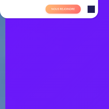
Panneau de gestion des cookies
N
O
U
S
R
E
J
O
I
N
D
R
E