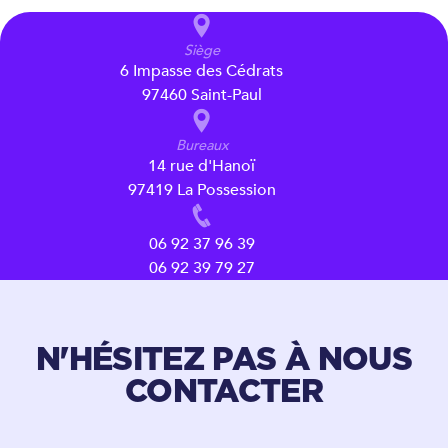
Siège
6 Impasse des Cédrats
97460 Saint-Paul
Bureaux
14 rue d'Hanoï
97419 La Possession
06 92 37 96 39
06 92 39 79 27
N'HÉSITEZ PAS À NOUS
CONTACTER