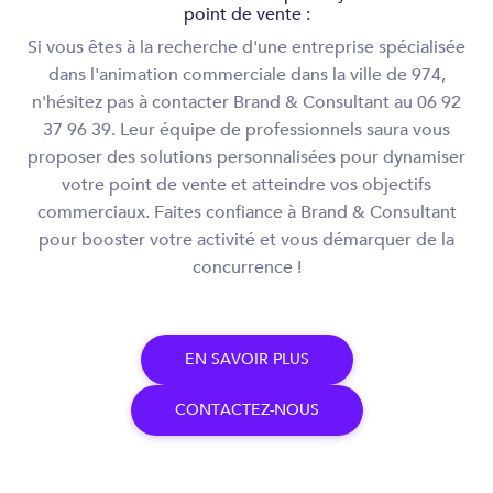
point de vente :
Si vous êtes à la recherche d'une entreprise spécialisée
dans l'animation commerciale dans la ville de 974,
n'hésitez pas à contacter Brand & Consultant au 06 92
37 96 39. Leur équipe de professionnels saura vous
proposer des solutions personnalisées pour dynamiser
votre point de vente et atteindre vos objectifs
commerciaux. Faites confiance à Brand & Consultant
pour booster votre activité et vous démarquer de la
concurrence !
E
N
S
A
V
O
I
R
P
L
U
S
C
O
N
T
A
C
T
E
Z
-
N
O
U
S