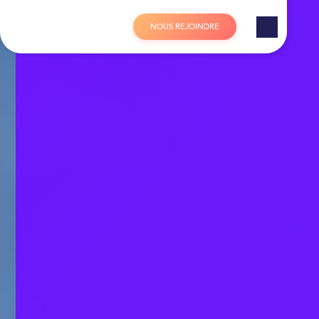
Panneau de gestion des cookies
N
O
U
S
R
E
J
O
I
N
D
R
E