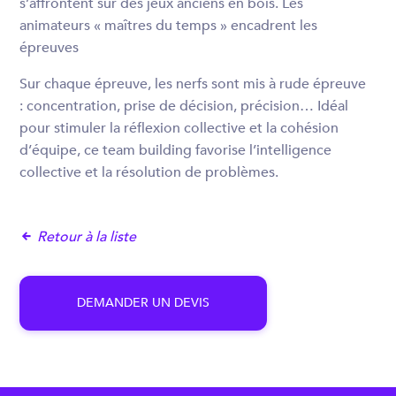
s’affrontent sur des jeux anciens en bois. Les
animateurs « maîtres du temps » encadrent les
épreuves
Sur chaque épreuve, les nerfs sont mis à rude épreuve
: concentration, prise de décision, précision… Idéal
pour stimuler la réflexion collective et la cohésion
d’équipe, ce team building favorise l’intelligence
collective et la résolution de problèmes.
Retour à la liste
D
E
M
A
N
D
E
R
U
N
D
E
V
I
S