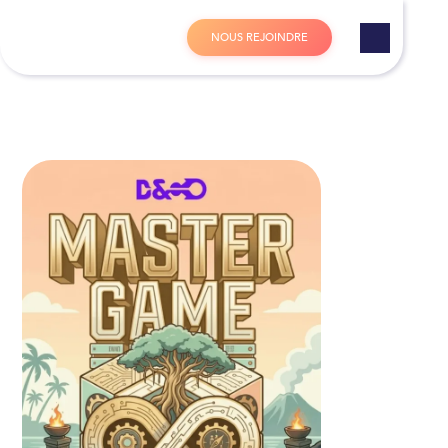
Panneau de gestion des cookies
N
O
U
S
R
E
J
O
I
N
D
R
E