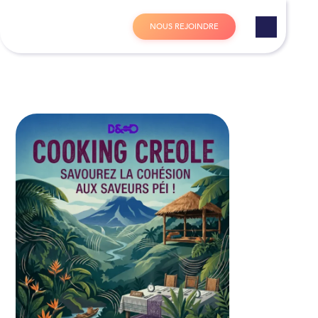
Panneau de gestion des cookies
N
O
U
S
R
E
J
O
I
N
D
R
E