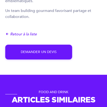
emblématiques.
Un team building gourmand favorisant partage et
collaboration.
Retour à la liste
D
E
M
A
N
D
E
R
U
N
D
E
V
I
S
FOOD AND DRINK
ARTICLES SIMILAIRES