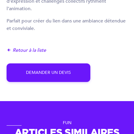
d’expression et challenges collectifs rythment
l’animation.
Parfait pour créer du lien dans une ambiance détendue
et conviviale.
Retour à la liste
D
E
M
A
N
D
E
R
U
N
D
E
V
I
S
FUN
ARTICLES SIMILAIRES