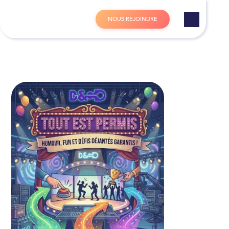
Panneau de gestion des cookies
N
O
U
S
R
E
J
O
I
N
D
R
E