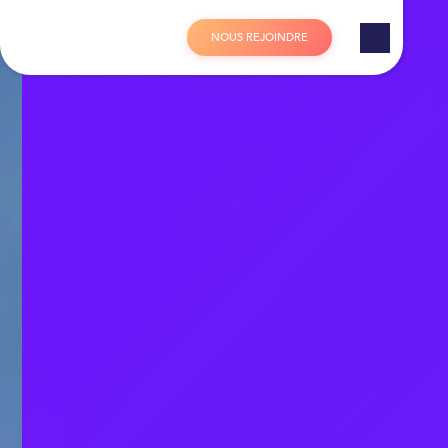
Panneau de gestion des cookies
N
O
U
S
R
E
J
O
I
N
D
R
E