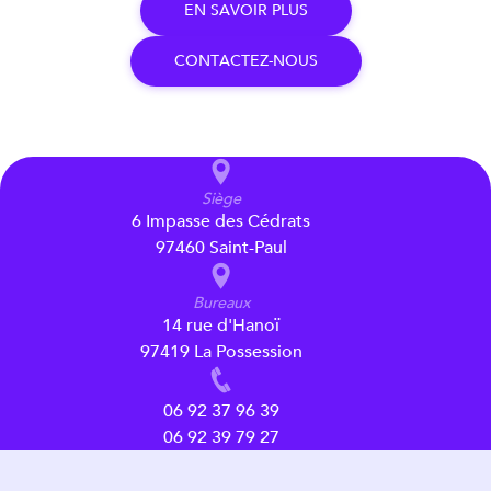
E
N
S
A
V
O
I
R
P
L
U
S
C
O
N
T
A
C
T
E
Z
-
N
O
U
S
Siège
6 Impasse des Cédrats
97460 Saint-Paul
Bureaux
14 rue d'Hanoï
97419 La Possession
06 92 37 96 39
06 92 39 79 27