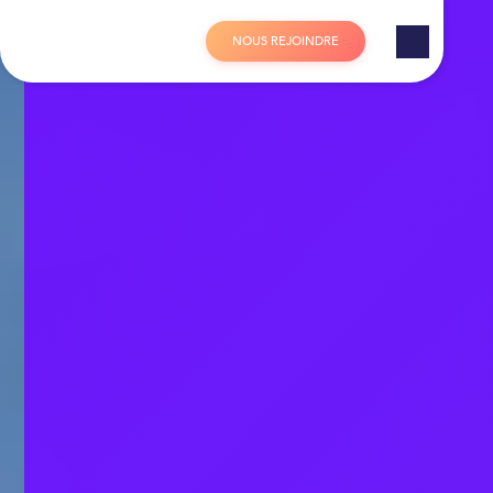
Panneau de gestion des cookies
N
O
U
S
R
E
J
O
I
N
D
R
E