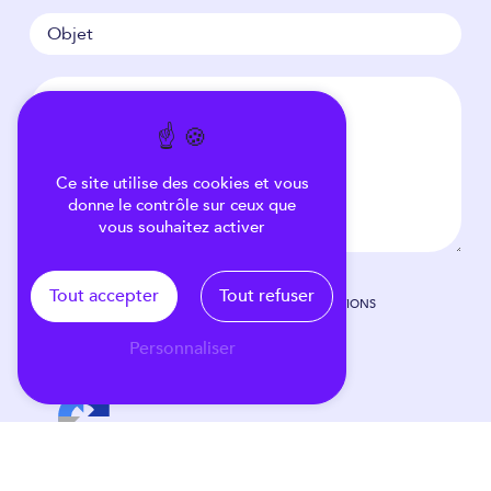
Ce site utilise des cookies et vous
donne le contrôle sur ceux que
vous souhaitez activer
Tout accepter
Tout refuser
EN COCHANT CETTE CASE, J'ACCEPTE LES CONDITIONS
PARTICULIÈRES CI-DESSOUS **
Personnaliser
VOUS N'ÊTES PAS UN ROBOT, VEUILLEZ RÉPONDRE À CETTE