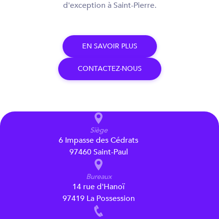
d'exception à Saint-Pierre.
E
N
S
A
V
O
I
R
P
L
U
S
C
O
N
T
A
C
T
E
Z
-
N
O
U
S
Siège
6 Impasse des Cédrats
97460 Saint-Paul
Bureaux
14 rue d'Hanoï
97419 La Possession